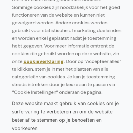
Deze website maakt gebruik van cookies.
RPR ANTWERPEN AFD. TURNHOUT
Sommige cookies zijn noodzakelijk voor het goed
BTW BE 0438.233.132
functioneren van de website en kunnen niet
geweigerd worden. Andere cookies worden
Privacy
gebruikt voor statistische of marketing doeleinden
Privacyverklaring
en worden enkel geplaatst nadat je toestemming
Cookieverklaring
hebt gegeven. Voor meer informatie omtrent de
cookies die gebruikt worden op deze website, zie
onze
cookieverklaring
. Door op “Accepteer alles”
te klikken, stem je in met het plaatsen van alle
categorieën van cookies. Je kan je toestemming
steeds intrekken door je keuze aan te passen via
“Cookie Instellingen” onderaan de pagina.
Deze website maakt gebruik van cookies om je
surfervaring te verbeteren en om de website
beter af te stemmen op je behoeften en
voorkeuren