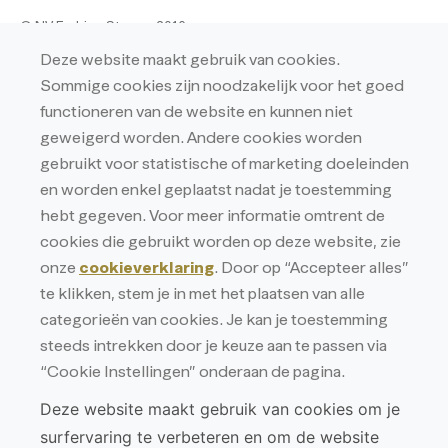
© NV Fashion Store – 2016
Hulstsestraat 6 – 2431 Veerle-Laakdal
Deze website maakt gebruik van cookies.
Ondernemingsnummer: BE0438233132
Sommige cookies zijn noodzakelijk voor het goed
RPR ANTWERPEN AFD. TURNHOUT
functioneren van de website en kunnen niet
BTW BE 0438.233.132
geweigerd worden. Andere cookies worden
Privacy
gebruikt voor statistische of marketing doeleinden
en worden enkel geplaatst nadat je toestemming
Privacyverklaring
hebt gegeven. Voor meer informatie omtrent de
Cookieverklaring
cookies die gebruikt worden op deze website, zie
onze
cookieverklaring
. Door op “Accepteer alles”
te klikken, stem je in met het plaatsen van alle
categorieën van cookies. Je kan je toestemming
steeds intrekken door je keuze aan te passen via
“Cookie Instellingen” onderaan de pagina.
Deze website maakt gebruik van cookies om je
surfervaring te verbeteren en om de website